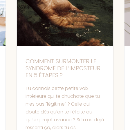
COMMENT SURMONTER LE
SYNDROME DE L’IMPOSTEUR
EN 5 ÉTAPES ?
Tu connais cette petite voix
intérieure qui te chuchote que tu
n’es pas "légitime" ? Celle qui
doute dès qu’on te félicite ou
qu’un projet avance ? Si tu as déjà
ressenti ça, alors tu as