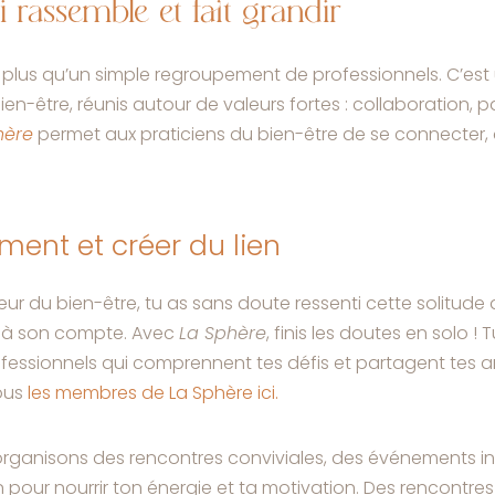
 rassemble et fait grandir
en plus qu’un simple regroupement de professionnels. C’est 
en-être, réunis autour de valeurs fortes : collaboration, 
hère
permet aux praticiens du bien-être de se connecter,
.
olement et créer du lien
eur du bien-être, tu as sans doute ressenti cette solitu
re à son compte. Avec
La Sphère
, finis les doutes en solo ! 
ssionnels qui comprennent tes défis et partagent tes a
tous
les membres de La Sphère ici.
rganisons des rencontres conviviales, des événements in
 pour nourrir ton énergie et ta motivation. Des rencontres