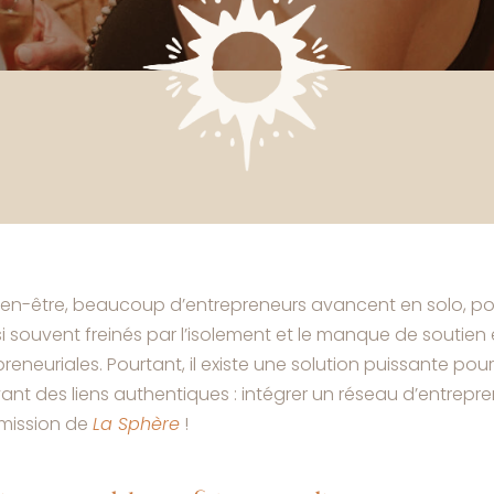
ien-être, beaucoup d’entrepreneurs avancent en solo, por
si souvent freinés par l’isolement et le manque de soutie
eneuriales. Pourtant, il existe une solution puissante po
ivant des liens authentiques : intégrer un réseau d’entrepr
 mission de
La Sphère
!