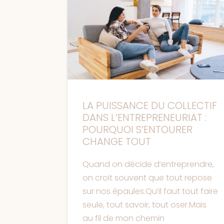
LA PUISSANCE DU COLLECTIF
DANS L’ENTREPRENEURIAT :
POURQUOI S’ENTOURER
CHANGE TOUT
Quand on décide d’entreprendre,
on croit souvent que tout repose
sur nos épaules.Qu’il faut tout faire
seule, tout savoir, tout oser.Mais
au fil de mon chemin