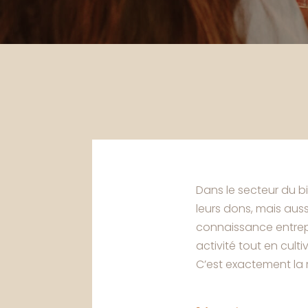
Dans le secteur du b
leurs dons, mais aus
connaissance entrepr
activité tout en cult
C’est exactement la