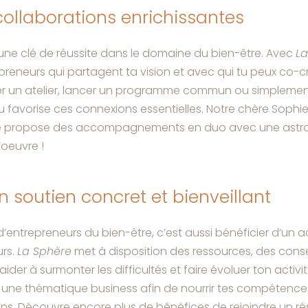
collaborations enrichissantes
 une clé de réussite dans le domaine du bien-être. Avec
La
preneurs qui partagent ta vision et avec qui tu peux co-c
ser un atelier, lancer un programme commun ou simpleme
u favorise ces connexions essentielles. Notre chère Sophie 
le propose des accompagnements en duo avec une astro
’oeuvre !
un soutien concret et bienveillant
d’entrepreneurs du bien-être, c’est aussi bénéficier d’
rs.
La Sphère
met à disposition des ressources, des conse
ider à surmonter les difficultés et faire évoluer ton activi
e une thématique business afin de nourrir tes compétence
ons. Découvre encore plus de bénéfices de rejoindre un 