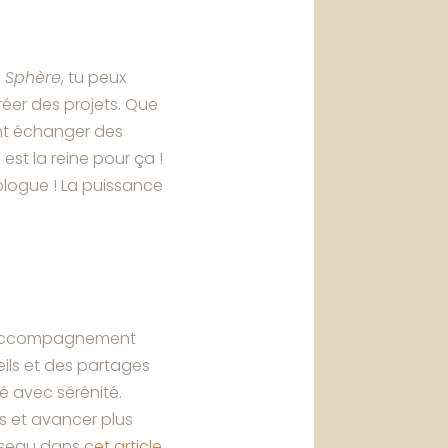
 Sphère
, tu peux
réer des projets. Que
nt échanger des
est la reine pour ça !
logue ! La puissance
un accompagnement
ils et des partages
té avec sérénité.
s et avancer plus
réseau dans
cet article