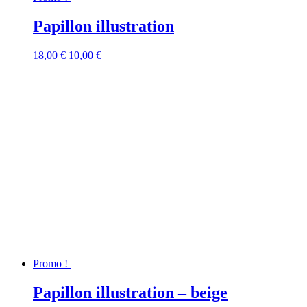
Papillon illustration
Le
Le
18,00
€
10,00
€
prix
prix
initial
actuel
était :
est :
18,00 €.
10,00 €.
Promo !
Papillon illustration – beige