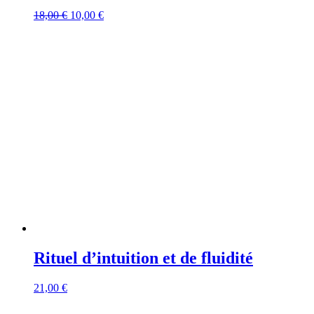
Le
Le
18,00
€
10,00
€
prix
prix
initial
actuel
était :
est :
18,00 €.
10,00 €.
Rituel d’intuition et de fluidité
21,00
€