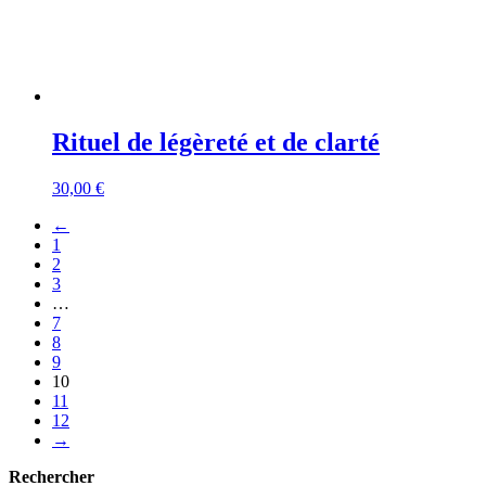
Rituel de légèreté et de clarté
30,00
€
←
1
2
3
…
7
8
9
10
11
12
→
Rechercher