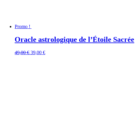
Promo !
Oracle astrologique de l’Étoile Sacrée
Le
Le
49,00
€
39,00
€
prix
prix
initial
actuel
était :
est :
49,00 €.
39,00 €.