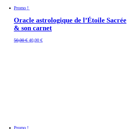
Promo !
Oracle astrologique de l’Étoile Sacrée
& son carnet
Le
Le
50,00
€
40,00
€
prix
prix
initial
actuel
était :
est :
50,00 €.
40,00 €.
Promo !